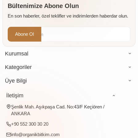
Öğütülmüş
Bültenimize Abone Olun
4 x 500
En son haberler, özel teklifler ve indirimlerden haberdar olun.
gr
Abone Ol
Kurumsal
Kategoriler
Üye Bilgi
İletişim
Şenlik Mah. Aşıkpaşa Cad. No:43/F Keçiören /
ANKARA
+90 552 300 30 20
info@organikbitkim.com