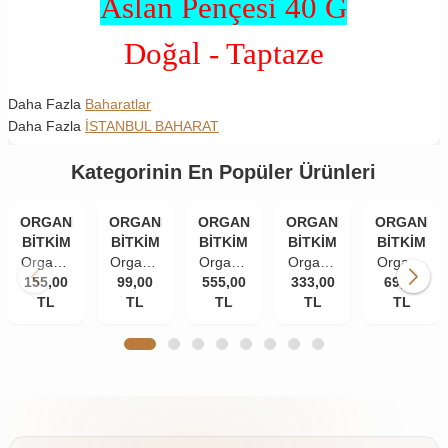
Aslan Pençesi 40 G
Doğal - Taptaze
Daha Fazla
Baharatlar
Daha Fazla
İSTANBUL BAHARAT
Kategorinin En Popüler Ürünleri
ORGANİK
ORGANİK
ORGANİK
ORGANİK
ORGANİK
BİTKİM
BİTKİM
BİTKİM
BİTKİM
BİTKİM
Organik
Organik
Organik
Organik
Organik
155,00
Bitkim
Bitkim
99,00
555,00
Bitkim
333,00
Bitkim
Bitkim
69,00
TL
84
Tane
TL
Akgünlük
TL
Damla
TL
Zerdeçal
TL
Mineral
Karanfil
Sakızı
Sakızı
Toz
Doğal
(İri
(Günlük-
10 gr
(Öğütülmüş
Çankırı
Taneli)
Sığla
150 gr
Kaya
50 gr
Ağacı
Tuzu
Sakızı)
Taş
250 gr
Değirmende