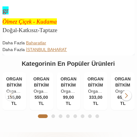
gr
Ölmez Çiçek - Kudama
Doğal-Katkısız-Taptaze
Daha Fazla
Baharatlar
Daha Fazla
İSTANBUL BAHARAT
Kategorinin En Popüler Ürünleri
ORGANİK
ORGANİK
ORGANİK
ORGANİK
ORGANİK
BİTKİM
BİTKİM
BİTKİM
BİTKİM
BİTKİM
Organik
Organik
Organik
Organik
Organik
155,00
Bitkim
555,00
Bitkim
Bitkim
99,00
333,00
Bitkim
Bitkim
69,00
TL
84
Akgünlük
TL
Tane
TL
Damla
TL
Zerdeçal
TL
Mineral
Sakızı
Karanfil
Sakızı
Toz
Doğal
(Günlük-
(İri
10 gr
(Öğütülmüş
Çankırı
Sığla
Taneli)
150 gr
Kaya
Ağacı
50 gr
Tuzu
Sakızı)