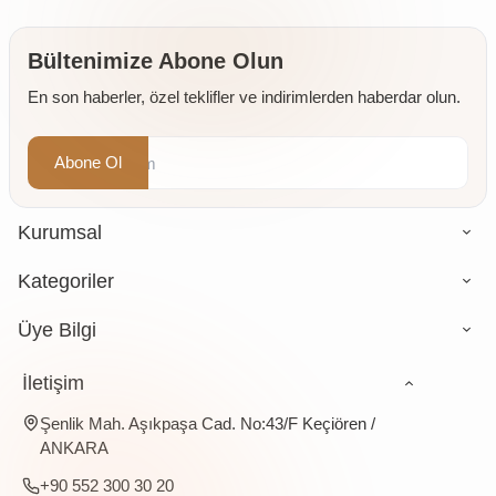
Taş
250 gr
Değirmende
Öğütülmüş
Bültenimize Abone Olun
4 x 500
En son haberler, özel teklifler ve indirimlerden haberdar olun.
gr
Abone Ol
Kurumsal
Kategoriler
Üye Bilgi
İletişim
Şenlik Mah. Aşıkpaşa Cad. No:43/F Keçiören /
ANKARA
+90 552 300 30 20