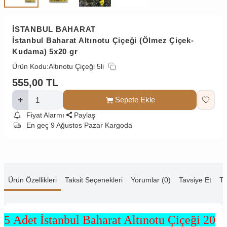
İSTANBUL BAHARAT
İstanbul Baharat Altınotu Çiçeği (Ölmez Çiçek-
Kudama) 5x20 gr
Ürün Kodu:
Altınotu Çiçeği 5li
555,00
TL
Sepete Ekle
Fiyat Alarmı
Paylaş
En geç 9 Ağustos Pazar Kargoda
Ürün Özellikleri
Taksit Seçenekleri
Yorumlar (0)
Tavsiye Et
Te
5 Adet İstanbul Baharat Altınotu Çiçeği 20