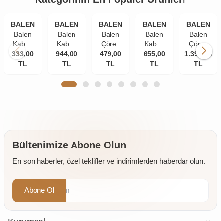
BALEN
BALEN
BALEN
BALEN
BALEN
Balen
Balen
Balen
Balen
Balen
Kabak
Kabak
Çörek
Kabak
Çörek
Çekirdeği
333,00
Çekirdeği
944,00
479,00
Otu
Çekirdeği
655,00
1.399,00
Otu
Yağı
TL
Yağı
TL
Yağı
TL
Yağı
TL
Yağı
TL
Soğuk
Soğuk
Soğuk
Soğuk
Soğuk
Pres
Pres
Pres
Pres
Pres 3 x
250 ml
250 ml
250 ml
250 ml
250 ml
3 Adet
2 Adet
Bültenimize Abone Olun
En son haberler, özel teklifler ve indirimlerden haberdar olun.
Abone Ol