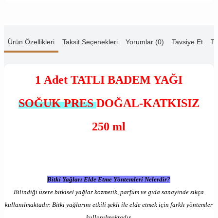
Ürün Özellikleri
Taksit Seçenekleri
Yorumlar (0)
Tavsiye Et
Te
1 Adet TATLI BADEM
YAĞI
SOĞUK PRES
DOĞAL-KATKISIZ
250 ml
Bitki Yağları Elde Etme Yöntemleri Nelerdir?
Bilindiği üzere bitkisel yağlar kozmetik, parfüm ve gıda sanayinde sıkça
kullanılmaktadır. Bitki yağlarını etkili şekli ile elde etmek için farklı yöntemler
kullanılmaktadır.