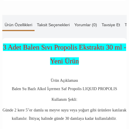
Ürün Özellikleri
Taksit Seçenekleri
Yorumlar (0)
Tavsiye Et
Te
3 Adet Balen Sıvı Propolis Ekstraktı 30 ml -
Yeni Ürün
Ürün Açıklaması
Balen Su Bazlı Alkol İçermez Saf Propolis LIQUID PROPOLIS
Kullanım Şekli:
Günde 2 kere 5"er damla su meyve suyu veya yoğurt gibi ürünlere katılarak
kullanılır. İhtiyaç halinde günde 30 damlaya kadar kullanılabilir.