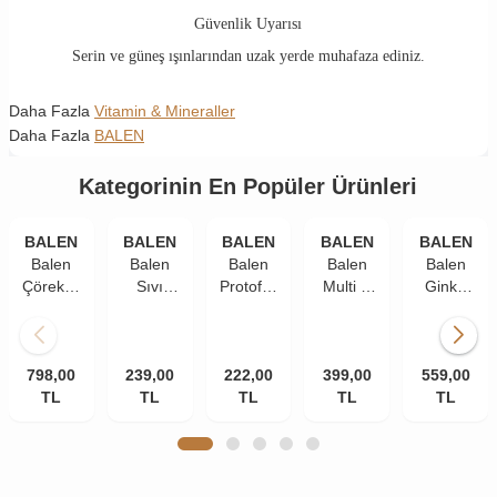
Güvenlik Uyarısı
Serin ve güneş ışınlarından uzak yerde muhafaza ediniz.
Daha Fazla
Vitamin & Mineraller
Daha Fazla
BALEN
Kategorinin En Popüler Ürünleri
BALEN
BALEN
BALEN
BALEN
BALEN
Balen
Balen
Balen
Balen
Balen
Çörekotu
Sıvı
Protofan
Multi C
Ginko
Yağı
Propolis
Propolis
Vitamini
Biloba
Yumuşak
Ekstraktı
Kara
ve
600 mg
Kapsül
30 ml x
Mürver
Propolisli
60
798,00
1380
239,00
2 Adet
222,00
Ekst.
Takviye
399,00
Tablet x
559,00
mg 80
TL
TL
Vitamin-
TL
Edici
TL
3 Adet
TL
Kapsül
C 150
Gıda
2 Adet
ml