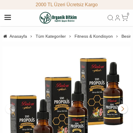
2000 TL Üzeri Ücretsiz Kargo
0
Anasayfa
Tüm Kategoriler
Fitness & Kondisyon
Besin 