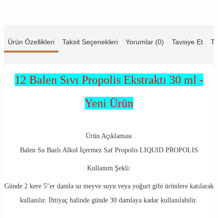
Ürün Özellikleri
Taksit Seçenekleri
Yorumlar (0)
Tavsiye Et
Te
12 Balen Sıvı Propolis Ekstraktı 30 ml -
Yeni Ürün
Ürün Açıklaması
Balen Su Bazlı Alkol İçermez Saf Propolis LIQUID PROPOLIS
Kullanım Şekli:
Günde 2 kere 5"er damla su meyve suyu veya yoğurt gibi ürünlere katılarak
kullanılır. İhtiyaç halinde günde 30 damlaya kadar kullanılabilir.