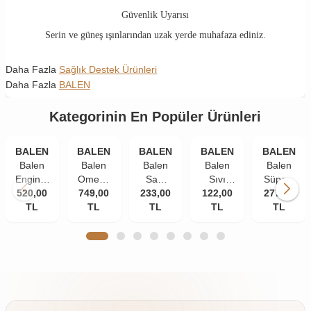
Güvenlik Uyarısı
Serin ve güneş ışınlarından uzak yerde muhafaza ediniz.
Daha Fazla
Sağlık Destek Ürünleri
Daha Fazla
BALEN
Kategorinin En Popüler Ürünleri
BALEN
BALEN
BALEN
BALEN
BALEN
Balen
Balen
Balen
Balen
Balen
Enginar
Omega
Saw
Sıvı
Süper-
520,00
Plus
749,00
3
Palmetto
233,00
Propolis
122,00
277,00
W
Kapsül
TL
Norveç
TL
Isırgan
TL
Ekstraktı
TL
Multivitami
TL
820 Mg
Balık
Ekstraktı
30 ml
Kapsül
100
Yağı
Çinko
585 mg
Yumuşak
1380
375 mg
60
Kapsül
Mg 200
60
kapsül
Kapsül
Kapsül
(Trigliserid
Form)