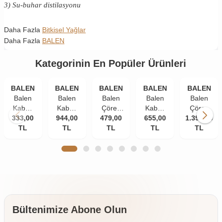
3) Su-buhar distilasyonu
Daha Fazla
Bitkisel Yağlar
Daha Fazla
BALEN
Kategorinin En Popüler Ürünleri
BALEN
BALEN
BALEN
BALEN
BALEN
Balen
Balen
Balen
Balen
Balen
Kabak
Kabak
Çörek
Kabak
Çörek
Çekirdeği
333,00
Çekirdeği
944,00
479,00
Otu
Çekirdeği
655,00
1.399,00
Otu
Yağı
TL
Yağı
TL
Yağı
TL
Yağı
TL
Yağı
TL
Soğuk
Soğuk
Soğuk
Soğuk
Soğuk
Pres
Pres
Pres
Pres
Pres 3 x
250 ml
250 ml
250 ml
250 ml
250 ml
3 Adet
2 Adet
Bültenimize Abone Olun