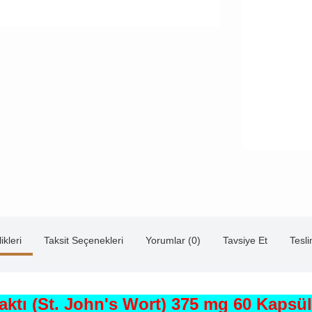
ikleri
Taksit Seçenekleri
Yorumlar (0)
Tavsiye Et
Tesl
aktı (St. John's Wort) 375 mg 60 Kapsül