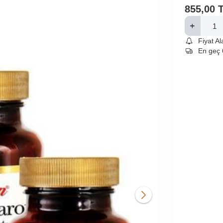
855,00
Fiyat A
En geç