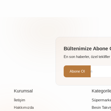
Bültenimize Abone 
En son haberler, özel teklifle
Abone Ol
Kurumsal
Kategoril
İletişim
Süpermarke
Hakkımızda
Besin Takviy