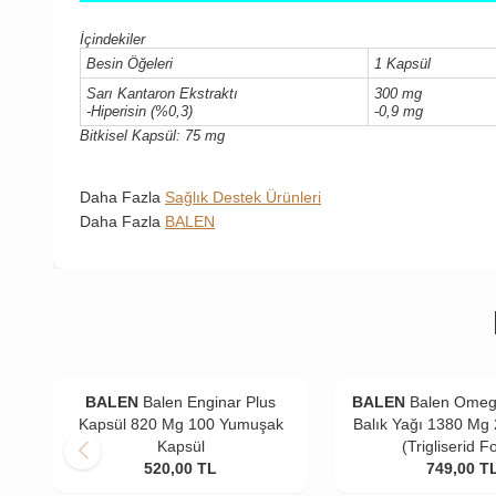
İçindekiler
Besin Öğeleri
1 Kapsül
Sarı Kantaron Ekstraktı
300 mg
-Hiperisin (%0,3)
-0,9 mg
Bitkisel Kapsül: 75 mg
Daha Fazla
Sağlık Destek Ürünleri
Daha Fazla
BALEN
BALEN
Balen Enginar Plus
BALEN
Balen Omeg
Kapsül 820 Mg 100 Yumuşak
Balık Yağı 1380 Mg
Kapsül
(Trigliserid F
520,00
TL
749,00
T