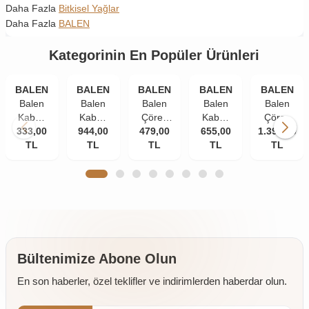
Daha Fazla
Bitkisel Yağlar
Daha Fazla
BALEN
Kategorinin En Popüler Ürünleri
BALEN
BALEN
BALEN
BALEN
BALEN
Balen
Balen
Balen
Balen
Balen
Kabak
Kabak
Çörek
Kabak
Çörek
Çekirdeği
333,00
Çekirdeği
944,00
479,00
Otu
Çekirdeği
655,00
1.399,00
Otu
Yağı
TL
Yağı
TL
Yağı
TL
Yağı
TL
Yağı
TL
Soğuk
Soğuk
Soğuk
Soğuk
Soğuk
Pres
Pres
Pres
Pres
Pres 3 x
250 ml
250 ml
250 ml
250 ml
250 ml
3 Adet
2 Adet
Bültenimize Abone Olun
En son haberler, özel teklifler ve indirimlerden haberdar olun.