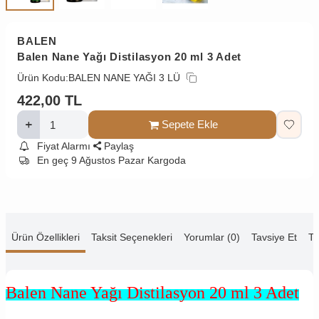
BALEN
Balen Nane Yağı Distilasyon 20 ml 3 Adet
Ürün Kodu:
BALEN NANE YAĞI 3 LÜ
422,00
TL
Sepete Ekle
Fiyat Alarmı
Paylaş
En geç 9 Ağustos Pazar Kargoda
Ürün Özellikleri
Taksit Seçenekleri
Yorumlar (0)
Tavsiye Et
Te
Balen Nane Yağı Distilasyon 20 ml 3 Adet