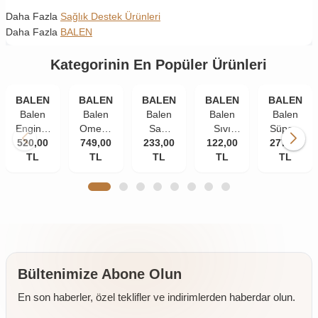
Daha Fazla
Sağlık Destek Ürünleri
Daha Fazla
BALEN
Kategorinin En Popüler Ürünleri
BALEN
BALEN
BALEN
BALEN
BALEN
Balen
Balen
Balen
Balen
Balen
Enginar
Omega
Saw
Sıvı
Süper-
520,00
Plus
749,00
3
Palmetto
233,00
Propolis
122,00
277,00
W
Kapsül
TL
Norveç
TL
Isırgan
TL
Ekstraktı
TL
Multivitami
TL
820 Mg
Balık
Ekstraktı
30 ml
Kapsül
100
Yağı
Çinko
585 mg
Yumuşak
1380
375 mg
60
Kapsül
Mg 200
60
kapsül
Kapsül
Kapsül
(Trigliserid
Form)
Bültenimize Abone Olun
En son haberler, özel teklifler ve indirimlerden haberdar olun.