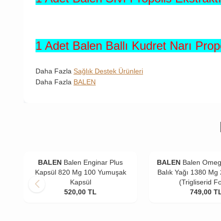
1 Adet Balen Ballı Kudret Narı Prop
Daha Fazla
Sağlık Destek Ürünleri
Daha Fazla
BALEN
BALEN
Balen Enginar Plus
BALEN
Balen Omeg
Kapsül 820 Mg 100 Yumuşak
Balık Yağı 1380 Mg
Kapsül
(Trigliserid F
520,00
TL
749,00
T