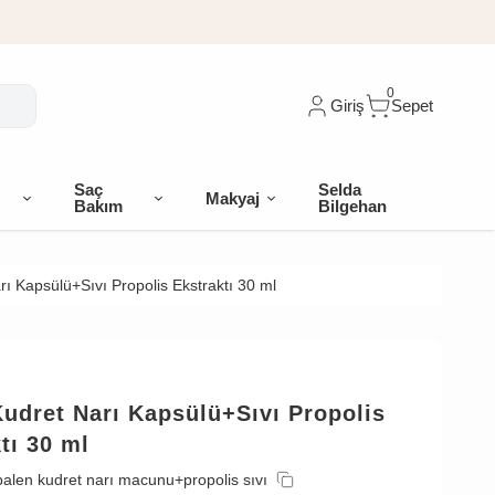
0
Giriş
Sepet
Saç
Selda
Makyaj
Bakım
Bilgehan
ı Kapsülü+Sıvı Propolis Ekstraktı 30 ml
udret Narı Kapsülü+Sıvı Propolis
tı 30 ml
balen kudret narı macunu+propolis sıvı