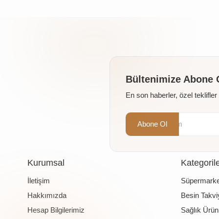
Bültenimize Abone 
En son haberler, özel teklifle
Abone Ol
Kurumsal
Kategoril
İletişim
Süpermarke
Hakkımızda
Besin Takviy
Hesap Bilgilerimiz
Sağlık Ürünl