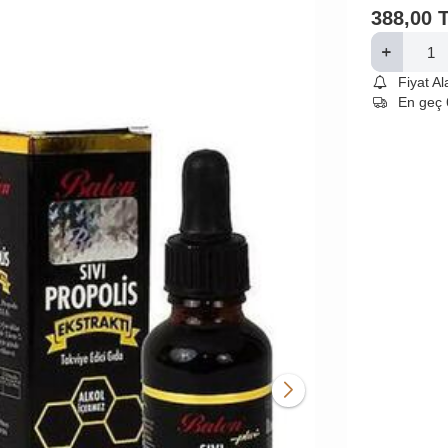
388,00
Fiyat A
En geç