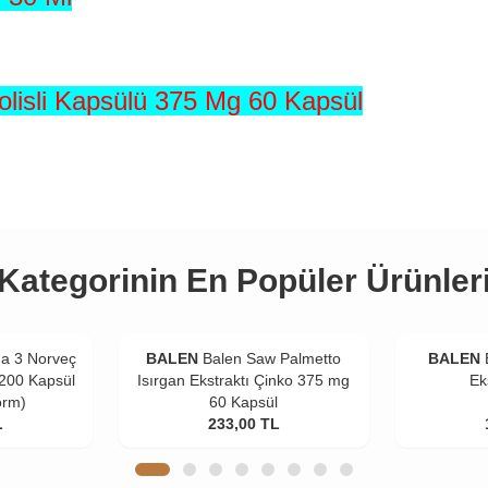
olisli Kapsülü 375 Mg 60 Kapsül
Kategorinin En Popüler Ürünler
a 3 Norveç
BALEN
Balen Saw Palmetto
BALEN
 200 Kapsül
Isırgan Ekstraktı Çinko 375 mg
Ek
orm)
60 Kapsül
L
233,00
TL