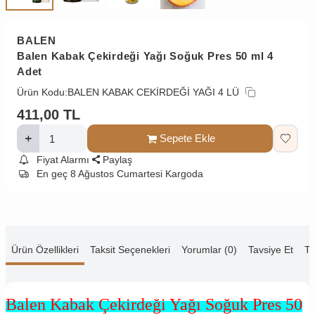
BALEN
Balen Kabak Çekirdeği Yağı Soğuk Pres 50 ml 4
Adet
Ürün Kodu:
BALEN KABAK CEKİRDEĞİ YAĞI 4 LÜ
411,00
TL
Sepete Ekle
Fiyat Alarmı
Paylaş
En geç 8 Ağustos Cumartesi Kargoda
Ürün Özellikleri
Taksit Seçenekleri
Yorumlar (0)
Tavsiye Et
Te
Balen Kabak Çekirdeği Yağı Soğuk Pres 50