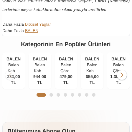
yoluyla elde edilirler ancak Narenciye yağları, Citrus (Narenciye)
türlerinin meyve kabuklarından sıkma yoluyla üretilirler.
Daha Fazla
Bitkisel Yağlar
Daha Fazla
BALEN
Kategorinin En Popüler Ürünleri
BALEN
BALEN
BALEN
BALEN
BALEN
Balen
Balen
Balen
Balen
Balen
Kabak
Kabak
Çörek
Kabak
Çörek
Çekirdeği
333,00
Çekirdeği
944,00
479,00
Otu
Çekirdeği
655,00
1.399,00
Otu
Yağı
TL
Yağı
TL
Yağı
TL
Yağı
TL
Yağı
TL
Soğuk
Soğuk
Soğuk
Soğuk
Soğuk
Pres
Pres
Pres
Pres
Pres 3 x
250 ml
250 ml
250 ml
250 ml
250 ml
3 Adet
2 Adet
Bültenimize Abone Olun