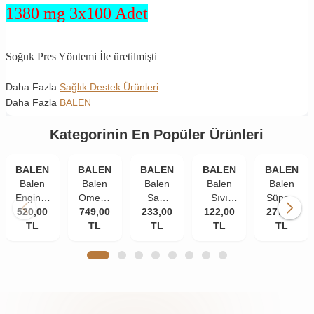
1380 mg 3x100 Adet
S
oğuk Pres Yöntemi İle üretilmişti
Daha Fazla
Sağlık Destek Ürünleri
Daha Fazla
BALEN
Kategorinin En Popüler Ürünleri
BALEN
BALEN
BALEN
BALEN
BALEN
Balen
Balen
Balen
Balen
Balen
Enginar
Omega
Saw
Sıvı
Süper-
520,00
Plus
749,00
3
Palmetto
233,00
Propolis
122,00
277,00
W
Kapsül
TL
Norveç
TL
Isırgan
TL
Ekstraktı
TL
Multivitami
TL
820 Mg
Balık
Ekstraktı
30 ml
Kapsül
100
Yağı
Çinko
585 mg
Yumuşak
1380
375 mg
60
Kapsül
Mg 200
60
kapsül
Kapsül
Kapsül
(Trigliserid