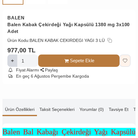
BALEN
Balen Kabak Çekirdeği Yağı Kapsülü 1380 mg 3x100
Adet
Ürün Kodu:
BALEN KABAK CEKIRDEGI YAGI 3 LÜ
977,00
TL
Sepete Ekle
Fiyat Alarmı
Paylaş
En geç 6 Ağustos Perşembe Kargoda
Ürün Özellikleri
Taksit Seçenekleri
Yorumlar (0)
Tavsiye Et
Te
Balen Bal Kabağı Çekirdeği Yağı Kapsülü