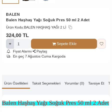
BALEN
Balen Haşhaş Yağı Soğuk Pres 50 ml 2 Adet
Ürün Kodu:
BALEN HAŞHAŞ YAĞI 2 Lİ
324,00
TL
Sepete Ekle
Fiyat Alarmı
Paylaş
En geç 7 Ağustos Cuma Kargoda
Ürün Özellikleri
Taksit Seçenekleri
Yorumlar (0)
Tavsiye Et
Te
Balen Haşhaş Yağı Soğuk Pres 50 ml 2 Adet