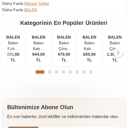
Daha Fazla
Bitkisel Yağlar
Daha Fazla
BALEN
Kategorinin En Popüler Ürünleri
BALEN
BALEN
BALEN
BALEN
BALEN
Balen
Balen
Balen
Balen
Balen
Kabak
Kabak
Çörek
Kabak
Çörek
Çekirdeği
333,00
Çekirdeği
944,00
479,00
Otu
Çekirdeği
655,00
1.399,00
Otu
Yağı
TL
Yağı
TL
Yağı
TL
Yağı
TL
Yağı
TL
Soğuk
Soğuk
Soğuk
Soğuk
Soğuk
Pres
Pres
Pres
Pres
Pres 3 x
250 ml
250 ml
250 ml
250 ml
250 ml
3 Adet
2 Adet
Bültenimize Abone Olun
En son haberler, özel teklifler ve indirimlerden haberdar olun.