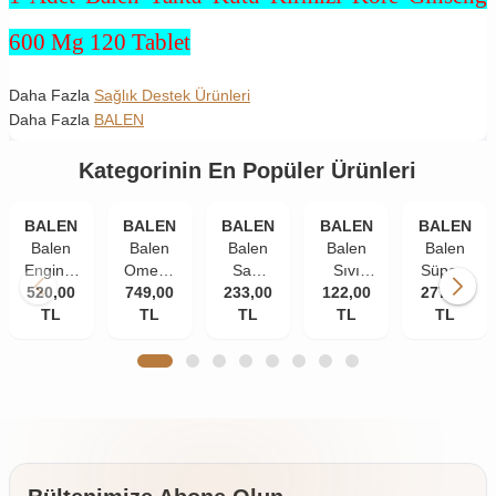
600 Mg 120 Tablet
Daha Fazla
Sağlık Destek Ürünleri
Daha Fazla
BALEN
Kategorinin En Popüler Ürünleri
BALEN
BALEN
BALEN
BALEN
BALEN
Balen
Balen
Balen
Balen
Balen
Enginar
Omega
Saw
Sıvı
Süper-
520,00
Plus
749,00
3
Palmetto
233,00
Propolis
122,00
277,00
W
Kapsül
TL
Norveç
TL
Isırgan
TL
Ekstraktı
TL
Multivitami
TL
820 Mg
Balık
Ekstraktı
30 ml
Kapsül
100
Yağı
Çinko
585 mg
Yumuşak
1380
375 mg
60
Kapsül
Mg 200
60
kapsül
Kapsül
Kapsül
(Trigliserid
Form)