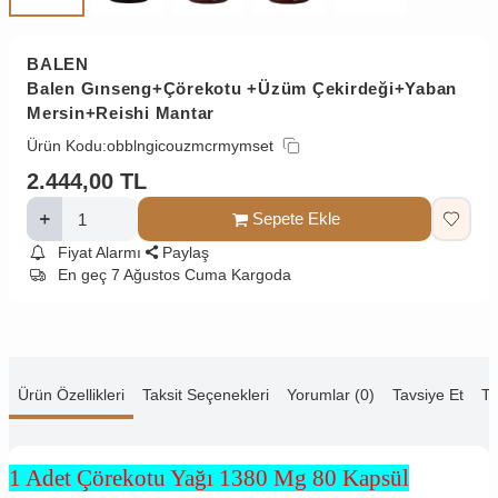
BALEN
Balen Gınseng+Çörekotu +Üzüm Çekirdeği+Yaban
Mersin+Reishi Mantar
Ürün Kodu:
obblngicouzmcrmymset
2.444,00
TL
Sepete Ekle
Fiyat Alarmı
Paylaş
En geç 7 Ağustos Cuma Kargoda
Ürün Özellikleri
Taksit Seçenekleri
Yorumlar (0)
Tavsiye Et
Te
1 Adet Çörekotu Yağı 1380 Mg 80 Kapsül