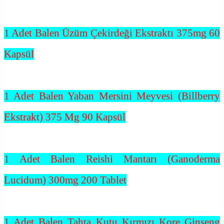
1 Adet Balen Üzüm Çekirdeği Ekstraktı 375mg 60
Kapsül
1 Adet Balen Yaban Mersini Meyvesi (Billberry
Ekstrakt) 375 Mg 90 Kapsül
1 Adet Balen Reishi Mantarı (Ganoderma
Lucidum) 300mg 200 Tablet
1 Adet Balen Tahta Kutu Kırmızı Kore Ginseng