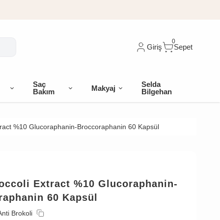
0
Giriş
Sepet
Saç
Selda
Makyaj
Bakım
Bilgehan
xtract %10 Glucoraphanin-Broccoraphanin 60 Kapsül
occoli Extract %10 Glucoraphanin-
raphanin 60 Kapsül
Anti Brokoli