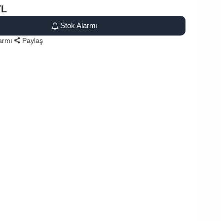
TL
Stok Alarmı
larmı
Paylaş