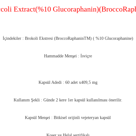
ccoli Extract(%10 Glucoraphanin)(BroccoRa
İçindekiler : Brokoli Ekstresi (BroccoRaphaninTM) ( %10 Glucoraphanine)
Hammadde Menşei : İsviçre
Kapsül Adedi : 60 adet x409,5 mg
Kullanım Şekli : Günde 2 kere 1er kapsül kullanılması önerilir.
Kapsül Menşei : Bitkisel orijinli vejeteryan kapsül
Koşer ve Helal sertifikalı