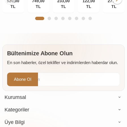
520,00
Plus
749,00
3
Palmetto
233,00
Propolis
122,00
277,00
W
Kapsül
TL
Norveç
TL
Isırgan
TL
Ekstraktı
TL
Multivitami
TL
820 Mg
Balık
Ekstraktı
30 ml
Kapsül
100
Yağı
Çinko
585 mg
Yumuşak
1380
375 mg
60
Kapsül
Mg 200
60
kapsül
Kapsül
Kapsül
(Trigliserid
Form)
Bültenimize Abone Olun
En son haberler, özel teklifler ve indirimlerden haberdar olun.
Abone Ol
Kurumsal
Kategoriler
Üye Bilgi