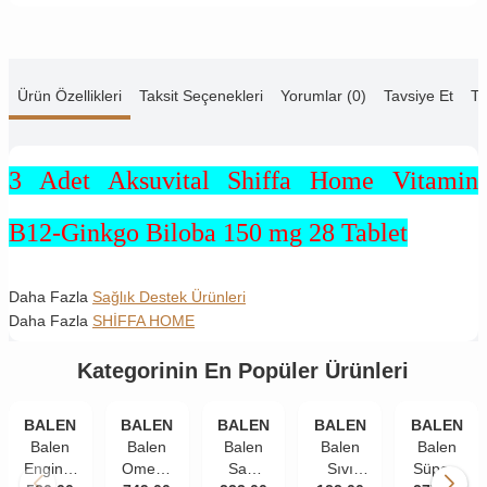
Ürün Özellikleri
Taksit Seçenekleri
Yorumlar (0)
Tavsiye Et
Te
3 Adet Aksuvital Shiffa Home Vitamin
B12-Ginkgo Biloba 150 mg 28 Tablet
Daha Fazla
Sağlık Destek Ürünleri
Daha Fazla
SHİFFA HOME
Kategorinin En Popüler Ürünleri
BALEN
BALEN
BALEN
BALEN
BALEN
Balen
Balen
Balen
Balen
Balen
Enginar
Omega
Saw
Sıvı
Süper-