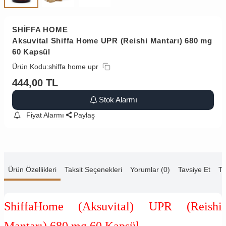
SHİFFA HOME
Aksuvital Shiffa Home UPR (Reishi Mantarı) 680 mg
60 Kapsül
Ürün Kodu:
shiffa home upr
444,00
TL
Stok Alarmı
Fiyat Alarmı
Paylaş
Ürün Özellikleri
Taksit Seçenekleri
Yorumlar (0)
Tavsiye Et
Te
ShiffaHome (Aksuvital) UPR (Reishi
Mantarı) 680 mg 60 Kapsül