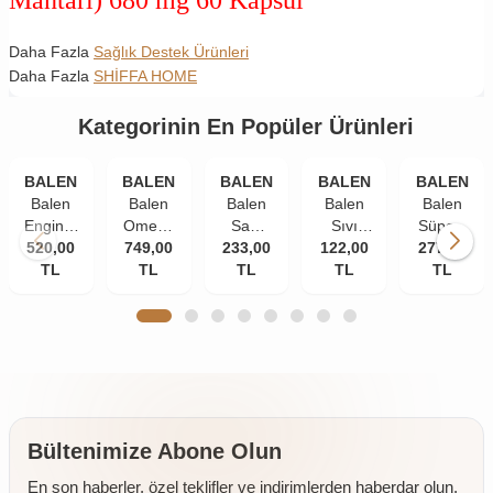
Daha Fazla
Sağlık Destek Ürünleri
Daha Fazla
SHİFFA HOME
Kategorinin En Popüler Ürünleri
BALEN
BALEN
BALEN
BALEN
BALEN
Balen
Balen
Balen
Balen
Balen
Enginar
Omega
Saw
Sıvı
Süper-
520,00
Plus
749,00
3
Palmetto
233,00
Propolis
122,00
277,00
W
Kapsül
TL
Norveç
TL
Isırgan
TL
Ekstraktı
TL
Multivitami
TL
820 Mg
Balık
Ekstraktı
30 ml
Kapsül
100
Yağı
Çinko
585 mg
Yumuşak
1380
375 mg
60
Kapsül
Mg 200
60
kapsül
Kapsül
Kapsül
(Trigliserid
Form)
Bültenimize Abone Olun
En son haberler, özel teklifler ve indirimlerden haberdar olun.