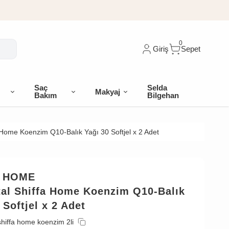
0
Giriş
Sepet
Saç
Selda
Makyaj
Bakım
Bilgehan
a Home Koenzim Q10-Balık Yağı 30 Softjel x 2 Adet
A HOME
tal Shiffa Home Koenzim Q10-Balık
 Softjel x 2 Adet
shiffa home koenzim 2li