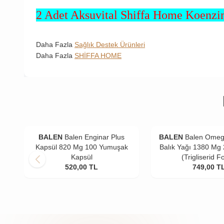
2 Adet Aksuvital Shiffa Home Koenzi
Daha Fazla
Sağlık Destek Ürünleri
Daha Fazla
SHİFFA HOME
BALEN
Balen Enginar Plus
BALEN
Balen Omeg
Kapsül 820 Mg 100 Yumuşak
Balık Yağı 1380 Mg
Kapsül
(Trigliserid F
520,00
TL
749,00
T