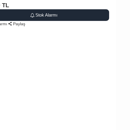
0
TL
Stok Alarmı
larmı
Paylaş