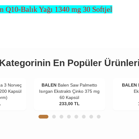
m Q10-Balık Yağı 1340 mg 30 Softjel
Kategorinin En Popüler Ürünler
a 3 Norveç
BALEN
Balen Saw Palmetto
BALEN
 200 Kapsül
Isırgan Ekstraktı Çinko 375 mg
Ek
orm)
60 Kapsül
L
233,00
TL