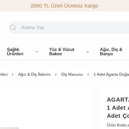
2000 TL Üzeri Ücretsiz Kargo
Sağlık
Yüz & Vücut
Ağız, Diş &
Ürünleri
Bakım
Banyo
leri
Ağız & Diş Bakımı
Diş Macunu
1 Adet Agarta Doğa
AGART
1 Adet 
Adet Ç
Ürün Kodu: