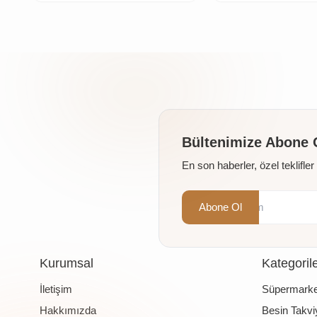
Bültenimize Abone 
En son haberler, özel teklifle
Abone Ol
Kurumsal
Kategoril
İletişim
Süpermarke
Hakkımızda
Besin Takviy