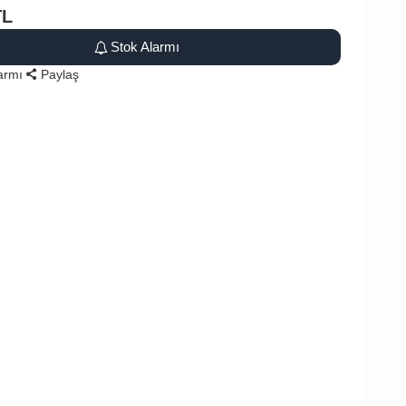
TL
Stok Alarmı
larmı
Paylaş