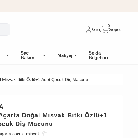
0
Giriş
Sepet
Saç
Selda
Makyaj
Bakım
Bilgehan
l Misvak-Bitki Özlü+1 Adet Çocuk Diş Macunu
A
Agarta Doğal Misvak-Bitki Özlü+1
ocuk Diş Macunu
agarta cocuk+misvak