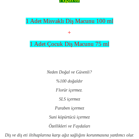
1 Adet Misvaklı Diş Macunu 100 ml
+
1 Adet Çocuk Diş Macunu 75 ml
Neden Doğal ve Güvenli?
%100 doğaldır
Florür içermez.
SLS içermez
Paraben içermez
Suni köpürtücü içermez
Özellikleri ve Faydaları
Diş ve diş eti iltihaplarına karşı ağız sağlığını korunmasına yardımcı olur.