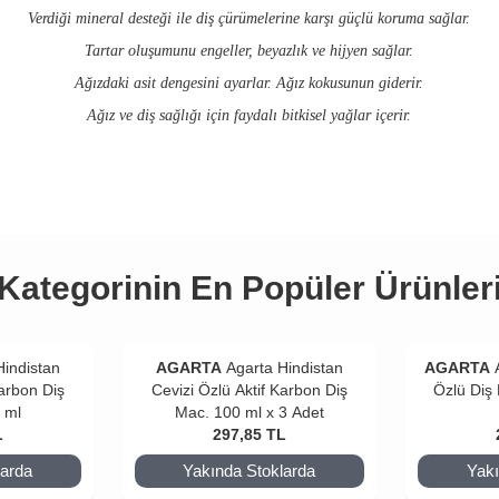
Verdiği mineral desteği ile diş çürümelerine karşı güçlü koruma sağlar.
Tartar oluşumunu engeller, beyazlık ve hijyen sağlar.
Ağızdaki asit dengesini ayarlar. Ağız kokusunun giderir.
Ağız ve diş sağlığı için faydalı bitkisel yağlar içerir.
Kategorinin En Popüler Ürünler
Hindistan
AGARTA
Agarta Hindistan
AGARTA
Karbon Diş
Cevizi Özlü Aktif Karbon Diş
Özlü Diş
 ml
Mac. 100 ml x 3 Adet
L
297,85
TL
larda
Yakında Stoklarda
Yakı